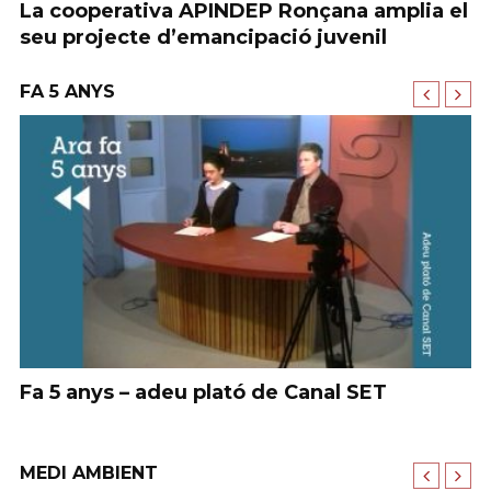
La cooperativa APINDEP Ronçana amplia el
P
seu projecte d’emancipació juvenil
co
FA 5 ANYS
Fa 5 anys – adeu plató de Canal SET
F
MEDI AMBIENT