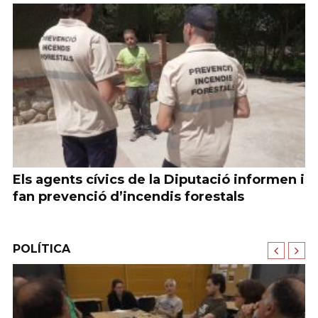
Els agents cívics de la Diputació informen i
E
is
fan prevenció d’incendis forestals
g
POLÍTICA