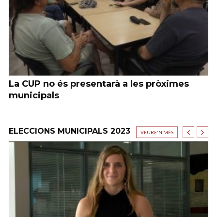
La CUP no és presentarà a les pròximes
P
municipals
u
ELECCIONS MUNICIPALS 2023
VEURE'N MÉS