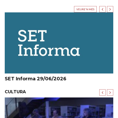
VEURE'N MÉS
SET Informa 29/06/2026
S
CULTURA