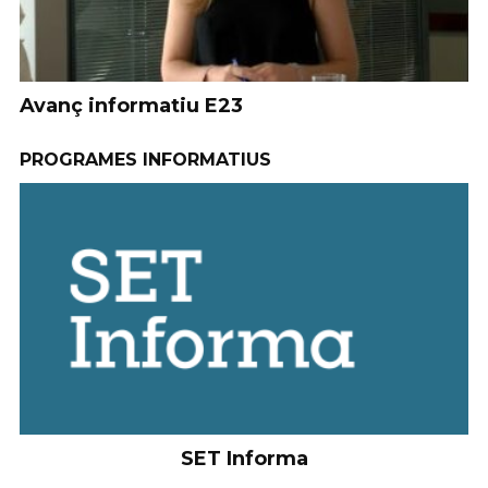
Debat Electoral
E
PROGRAMES INFORMATIUS
SET Informa