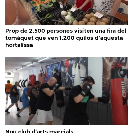
Prop de 2.500 persones visiten una fira del
tomàquet que ven 1.200 quilos d’aquesta
hortalissa
Nou club d’arts marcials