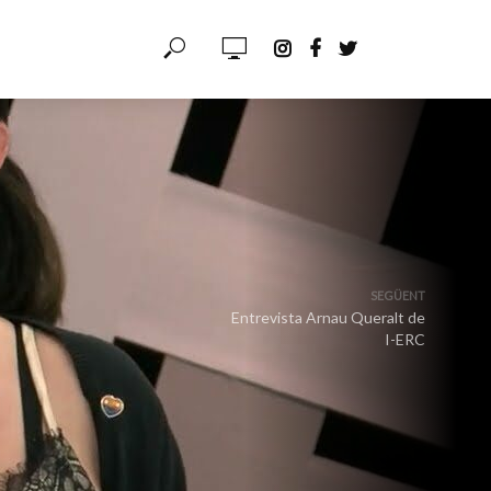
SEGÜENT
Entrevista Arnau Queralt de
I-ERC