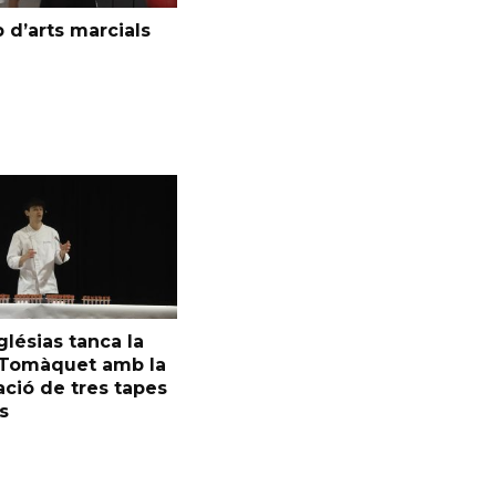
 d’arts marcials
glésias tanca la
l Tomàquet amb la
ció de tres tapes
s