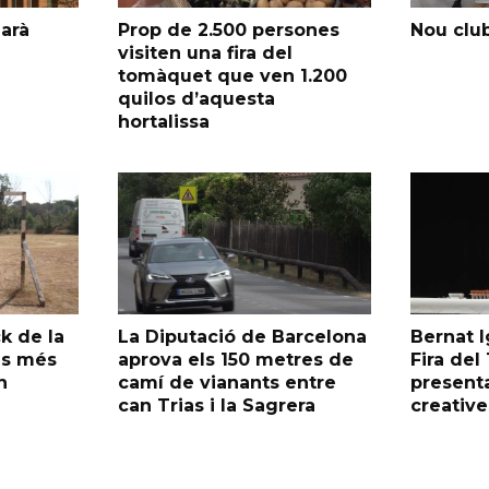
garà
Prop de 2.500 persones
Nou club
visiten una fira del
tomàquet que ven 1.200
quilos d’aquesta
hortalissa
k de la
La Diputació de Barcelona
Bernat I
as més
aprova els 150 metres de
Fira de
n
camí de vianants entre
presenta
can Trias i la Sagrera
creative