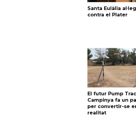
Santa Eulàlia al·le
contra el Plater
El futur Pump Trac
Campinya fa un p
per convertir-se e
realitat