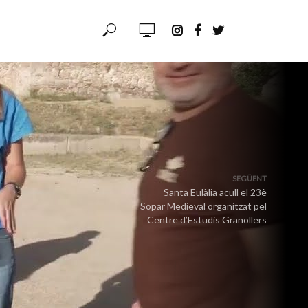
SEGÜENT
Santa Eulàlia acull el 23è
Sopar Medieval organitzat pel
Centre d’Estudis Granollers