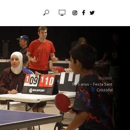
SEGÜENT
Fa 5 anys – Festa Sant
Cristòfol