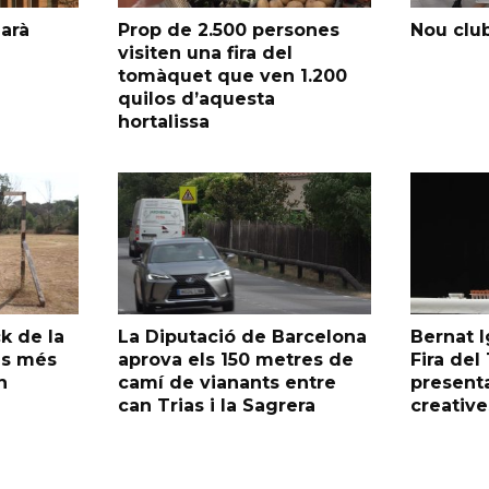
garà
Prop de 2.500 persones
Nou club
visiten una fira del
tomàquet que ven 1.200
quilos d’aquesta
hortalissa
k de la
La Diputació de Barcelona
Bernat I
as més
aprova els 150 metres de
Fira de
n
camí de vianants entre
presenta
can Trias i la Sagrera
creative