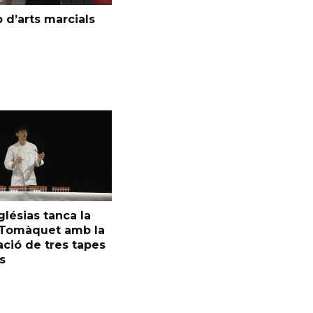
 d’arts marcials
glésias tanca la
l Tomàquet amb la
ció de tres tapes
s