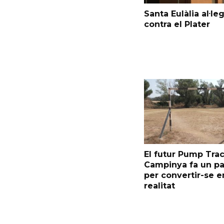
Santa Eulàlia al·le
contra el Plater
El futur Pump Trac
Campinya fa un p
per convertir-se e
realitat