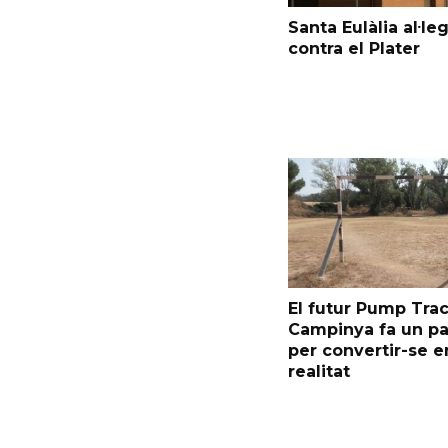
Santa Eulàlia al·le
contra el Plater
El futur Pump Trac
Campinya fa un p
per convertir-se e
realitat