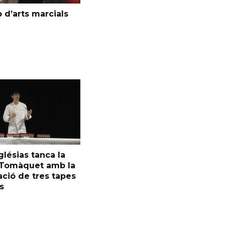
 d’arts marcials
glésias tanca la
l Tomàquet amb la
ció de tres tapes
s