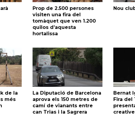
garà
Prop de 2.500 persones
Nou club
visiten una fira del
tomàquet que ven 1.200
quilos d’aquesta
hortalissa
k de la
La Diputació de Barcelona
Bernat I
as més
aprova els 150 metres de
Fira de
n
camí de vianants entre
presenta
can Trias i la Sagrera
creative