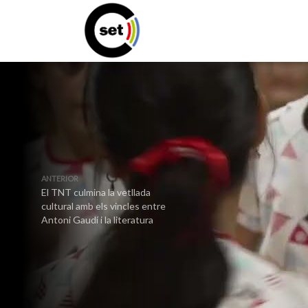
ANTERIOR
El TNT culmina la vetllada
cultural amb els vincles entre
Antoni Gaudí i la literatura