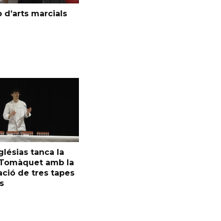
 d’arts marcials
glésias tanca la
l Tomàquet amb la
ció de tres tapes
s