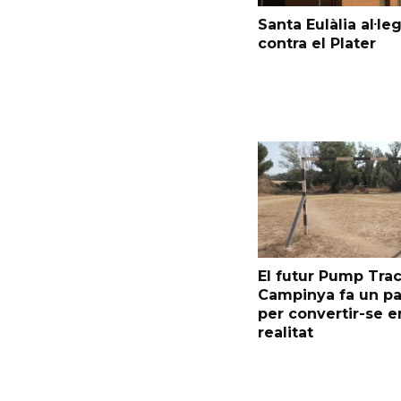
Santa Eulàlia al·le
contra el Plater
El futur Pump Trac
Campinya fa un p
per convertir-se e
realitat