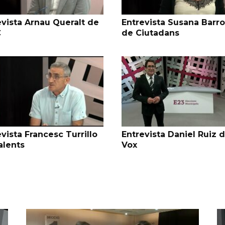
evista Arnau Queralt de
Entrevista Susana Barr
C
de Ciutadans
vista Francesc Turrillo
Entrevista Daniel Ruiz 
alents
Vox