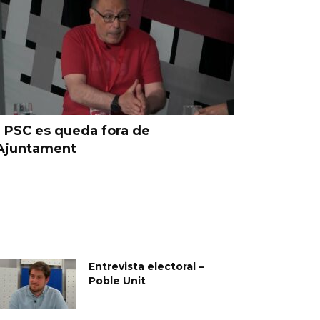
l PSC es queda fora de
Valents
’Ajuntament
represen
Entrevista electoral –
Poble Unit