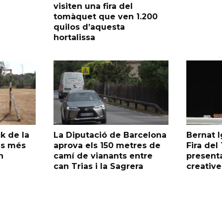
visiten una fira del
tomàquet que ven 1.200
quilos d’aquesta
hortalissa
k de la
La Diputació de Barcelona
Bernat I
as més
aprova els 150 metres de
Fira de
n
camí de vianants entre
presenta
can Trias i la Sagrera
creative