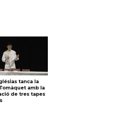
glésias tanca la
l Tomàquet amb la
ció de tres tapes
s