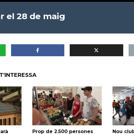
r el 28 de maig
T'INTERESSA
garà
Prop de 2.500 persones
Nou club