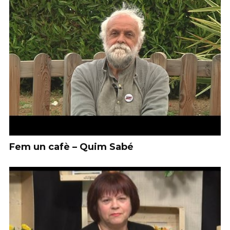
Fem un cafè – Quim Sabé