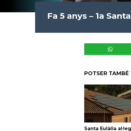
Fa 5 anys – 1a Sant
POTSER TAMBÉ 
Santa Eulàlia al·le