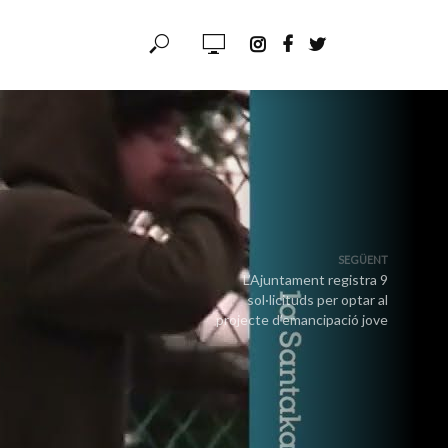
SEGÜENT
L’Ajuntament registra 9
sol·licituds per optar al
projecte d’emancipació jove