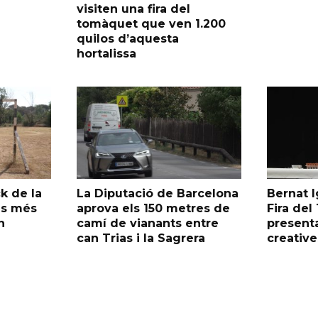
visiten una fira del
tomàquet que ven 1.200
quilos d’aquesta
hortalissa
k de la
La Diputació de Barcelona
Bernat I
as més
aprova els 150 metres de
Fira de
n
camí de vianants entre
presenta
can Trias i la Sagrera
creative