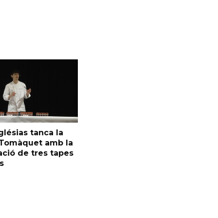
glésias tanca la
l Tomàquet amb la
ció de tres tapes
s