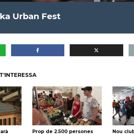
aka Urban Fest
T'INTERESSA
garà
Prop de 2.500 persones
Nou club