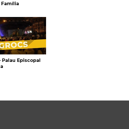
 Família
 Palau Episcopal
ga