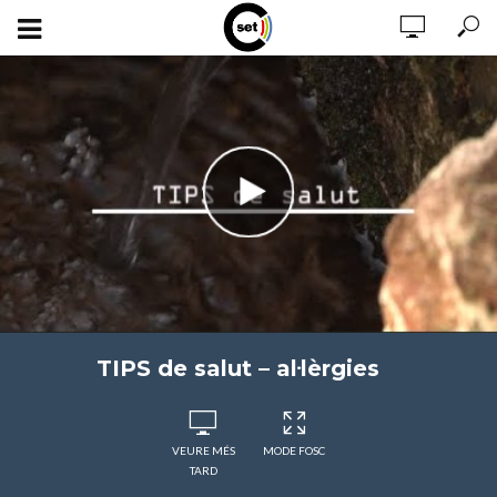
TIPS de salut – al·lèrgies
VEURE MÉS
MODE FOSC
TARD