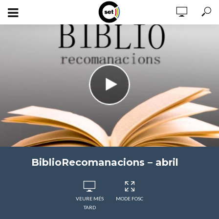
BiblioRecomanacions – abril
VEURE MÉS
MODE FOSC
TARD