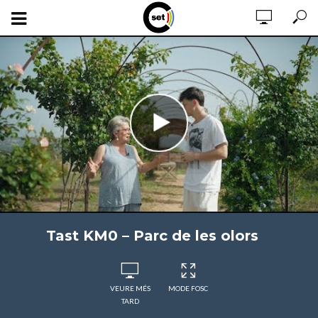
Tast KM0 – Parc de les olors
VEURE MÉS
MODE FOSC
TARD