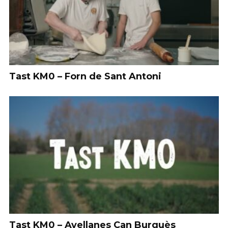
Tast KM0 – Forn de Sant Antoni
Tast KM0 – Avellanes Can Burguès