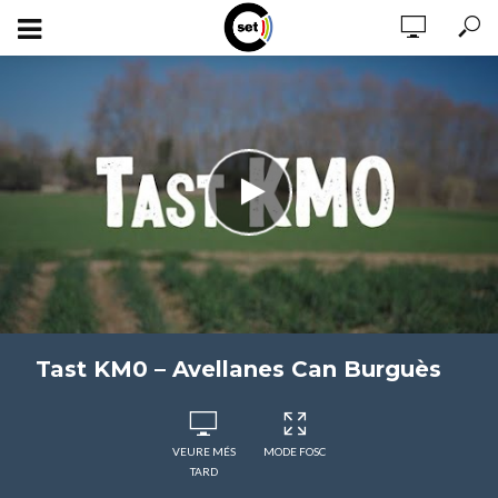
Tast KM0 – Avellanes Can Burguès
VEURE MÉS
MODE FOSC
TARD