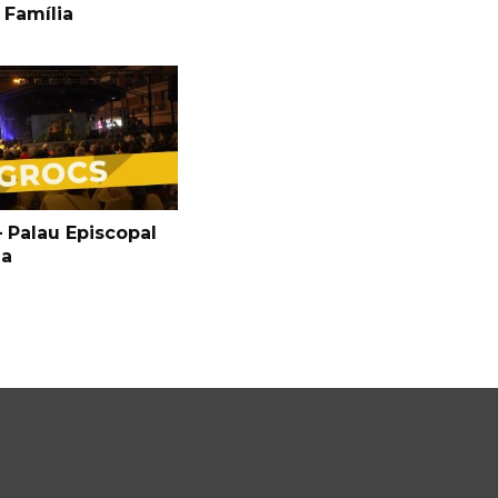
 Família
 Palau Episcopal
ga