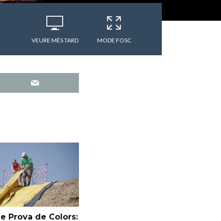
VEURE MÉS TARD
MODE FOSC
e Prova de Colors: