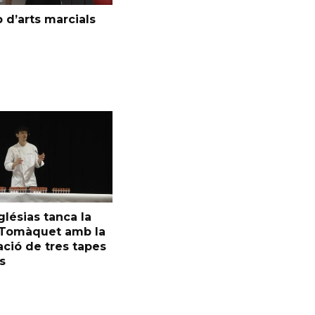
 d’arts marcials
glésias tanca la
l Tomàquet amb la
ció de tres tapes
s