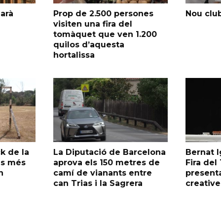
garà
Prop de 2.500 persones
Nou club
visiten una fira del
tomàquet que ven 1.200
quilos d’aquesta
hortalissa
k de la
La Diputació de Barcelona
Bernat I
as més
aprova els 150 metres de
Fira de
n
camí de vianants entre
presenta
can Trias i la Sagrera
creative