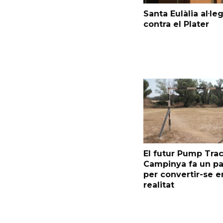
Santa Eulàlia al·le
contra el Plater
El futur Pump Trac
Campinya fa un p
per convertir-se e
realitat