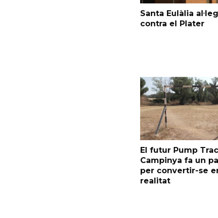
Santa Eulàlia al·le
contra el Plater
El futur Pump Trac
Campinya fa un p
per convertir-se e
realitat