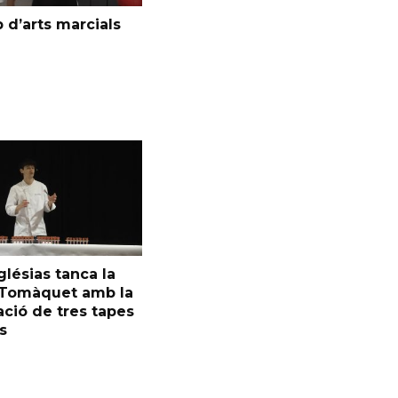
 d’arts marcials
glésias tanca la
l Tomàquet amb la
ció de tres tapes
s