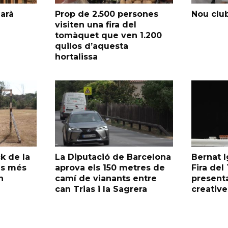
garà
Prop de 2.500 persones
Nou club
visiten una fira del
tomàquet que ven 1.200
quilos d’aquesta
hortalissa
k de la
La Diputació de Barcelona
Bernat I
as més
aprova els 150 metres de
Fira de
n
camí de vianants entre
presenta
can Trias i la Sagrera
creative