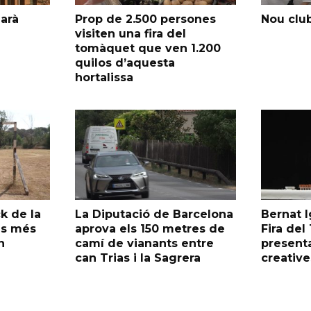
garà
Prop de 2.500 persones
Nou club
visiten una fira del
tomàquet que ven 1.200
quilos d’aquesta
hortalissa
k de la
La Diputació de Barcelona
Bernat I
as més
aprova els 150 metres de
Fira de
n
camí de vianants entre
presenta
can Trias i la Sagrera
creative