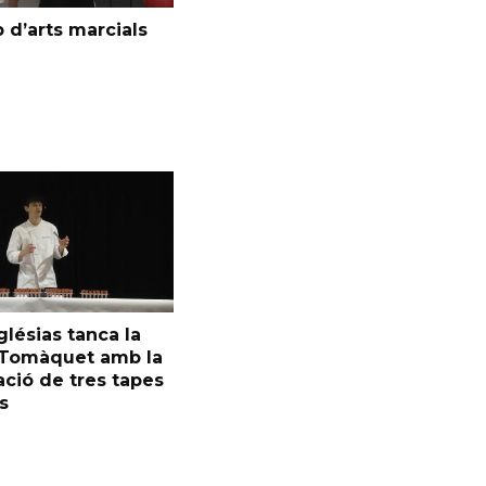
 d’arts marcials
glésias tanca la
l Tomàquet amb la
ció de tres tapes
s