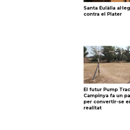
Santa Eulàlia al·le
contra el Plater
El futur Pump Trac
Campinya fa un p
per convertir-se e
realitat