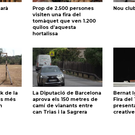
garà
Prop de 2.500 persones
Nou club
visiten una fira del
tomàquet que ven 1.200
quilos d’aquesta
hortalissa
k de la
La Diputació de Barcelona
Bernat I
as més
aprova els 150 metres de
Fira de
n
camí de vianants entre
presenta
can Trias i la Sagrera
creative