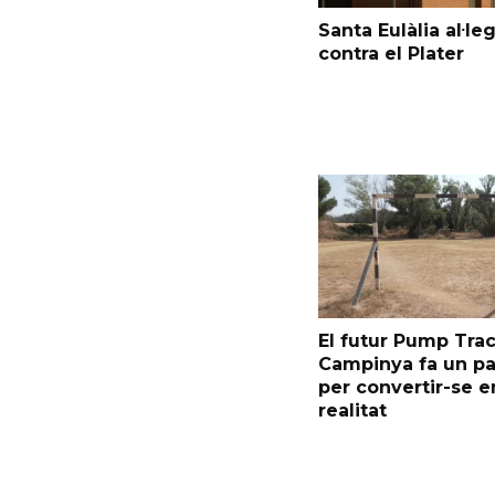
Santa Eulàlia al·le
contra el Plater
El futur Pump Trac
Campinya fa un p
per convertir-se e
realitat