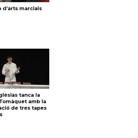
 d’arts marcials
glésias tanca la
l Tomàquet amb la
ció de tres tapes
s