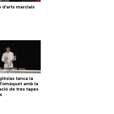
 d’arts marcials
glésias tanca la
l Tomàquet amb la
ció de tres tapes
s