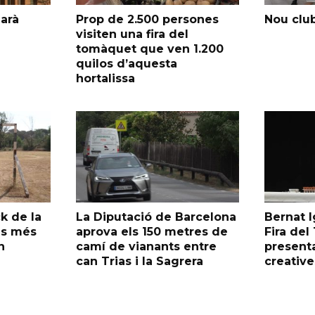
garà
Prop de 2.500 persones
Nou club
visiten una fira del
tomàquet que ven 1.200
quilos d’aquesta
hortalissa
k de la
La Diputació de Barcelona
Bernat I
as més
aprova els 150 metres de
Fira de
n
camí de vianants entre
presenta
can Trias i la Sagrera
creative