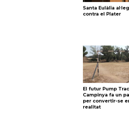
Santa Eulàlia al·le
contra el Plater
El futur Pump Trac
Campinya fa un p
per convertir-se e
realitat