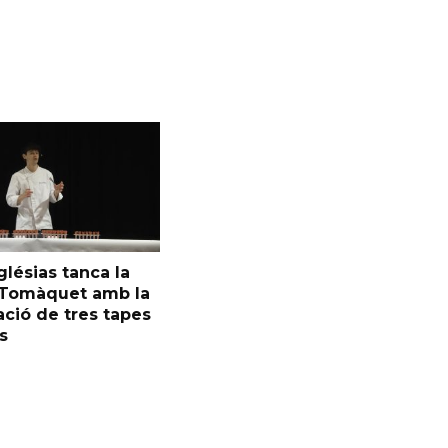
glésias tanca la
l Tomàquet amb la
ció de tres tapes
s