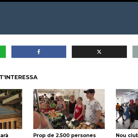
T'INTERESSA
garà
Prop de 2.500 persones
Nou club