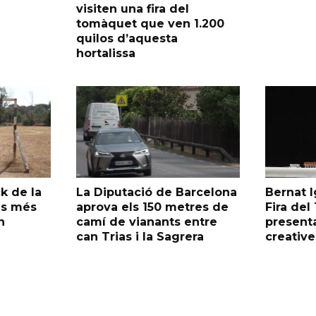
visiten una fira del
tomàquet que ven 1.200
quilos d’aquesta
hortalissa
k de la
La Diputació de Barcelona
Bernat I
as més
aprova els 150 metres de
Fira de
n
camí de vianants entre
presenta
can Trias i la Sagrera
creative