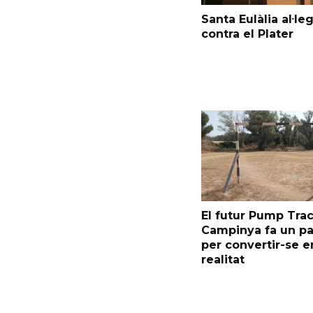
Santa Eulàlia al·le
contra el Plater
El futur Pump Trac
Campinya fa un p
per convertir-se e
realitat