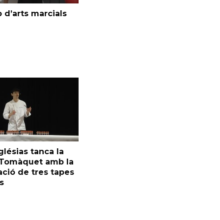
 d’arts marcials
glésias tanca la
l Tomàquet amb la
ció de tres tapes
s