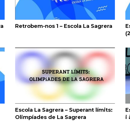
ra
Retrobem-nos 1 – Escola La Sagrera
E
(2
Escola La Sagrera – Superant límits:
E
Olimpíades de La Sagrera
i