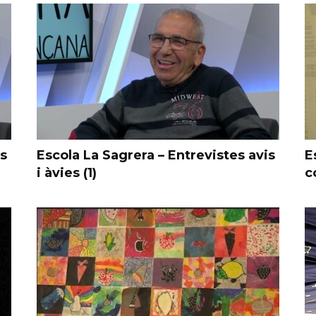
is
Escola La Sagrera – Entrevistes avis
E
i àvies (1)
c