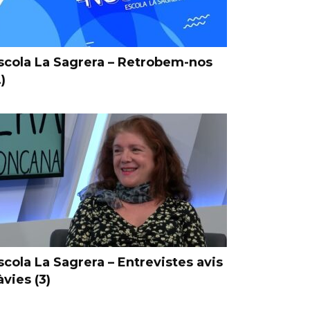
scola La Sagrera – Retrobem-nos
)
scola La Sagrera – Entrevistes avis
 àvies (3)