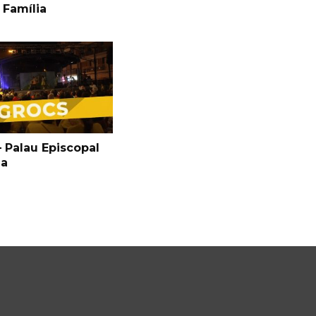
 Família
 Palau Episcopal
ga