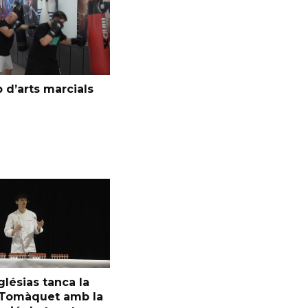
 d’arts marcials
glésias tanca la
l Tomàquet amb la