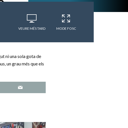
VEURE MÉS TARD
MODE FOSC
ut ni una sola gota de
aus, un grau més que els