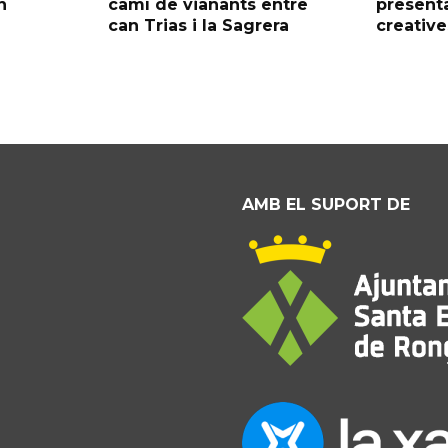
n
camí de vianants entre
presenta
can Trias i la Sagrera
creative
AMB EL SUPORT DE