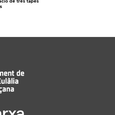
ció de tres tapes
s