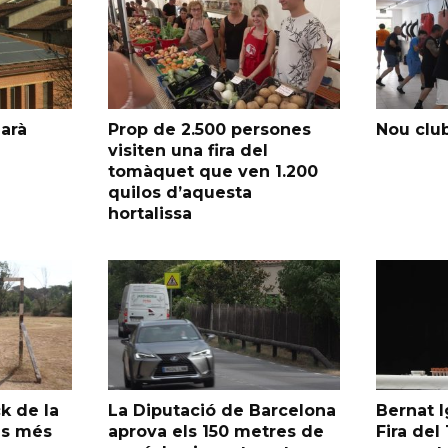
garà
Prop de 2.500 persones
Nou club
visiten una fira del
tomàquet que ven 1.200
quilos d’aquesta
hortalissa
k de la
La Diputació de Barcelona
Bernat I
as més
aprova els 150 metres de
Fira de