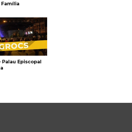
 Família
 Palau Episcopal
ga