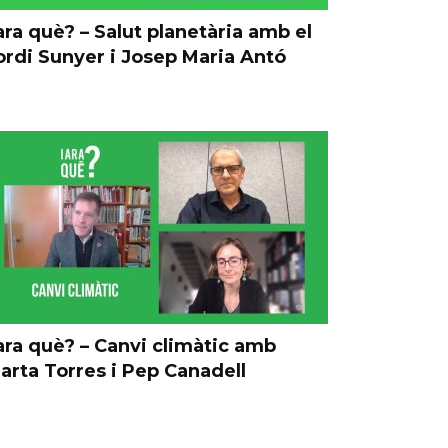
 ara què? – Salut planetària amb el
ordi Sunyer i Josep Maria Antó
 ara què? – Canvi climàtic amb
arta Torres i Pep Canadell