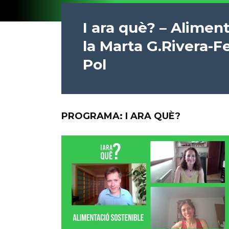
I ara què? – Alimen
la Marta G.Rivera-F
Pol
PROGRAMA: I ARA QUÈ?