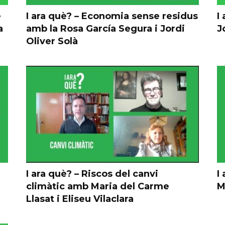
e
I ara què? – Economia sense residus
I
a
amb la Rosa García Segura i Jordi
J
Oliver Solà
I ara què? – Riscos del canvi
I
climàtic amb Maria del Carme
M
Llasat i Eliseu Vilaclara