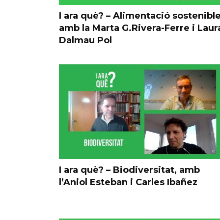
I ara què? – Alimentació sostenibl
amb la Marta G.Rivera-Ferre i Laur
Dalmau Pol
I ara què? – Biodiversitat, amb
l’Aniol Esteban i Carles Ibañez