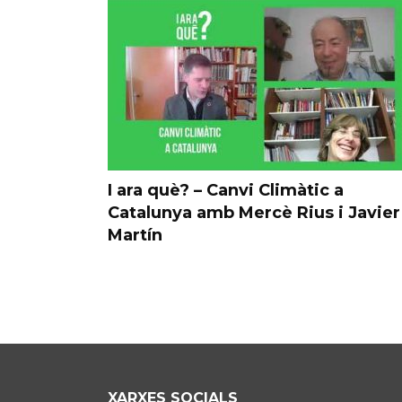
I ara què? – Canvi Climàtic a
Catalunya amb Mercè Rius i Javier
Martín
XARXES SOCIALS