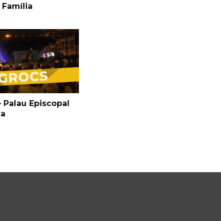
 Família
 Palau Episcopal
ga