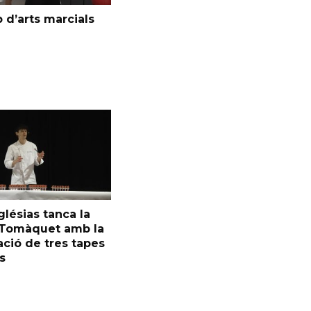
 d’arts marcials
glésias tanca la
l Tomàquet amb la
ció de tres tapes
s