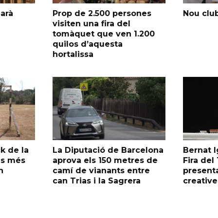
garà
Prop de 2.500 persones
Nou club
visiten una fira del
tomàquet que ven 1.200
quilos d’aquesta
hortalissa
k de la
La Diputació de Barcelona
Bernat I
as més
aprova els 150 metres de
Fira de
n
camí de vianants entre
presenta
can Trias i la Sagrera
creative