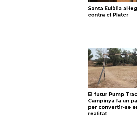
Santa Eulàlia al·le
contra el Plater
El futur Pump Trac
Campinya fa un p
per convertir-se e
realitat