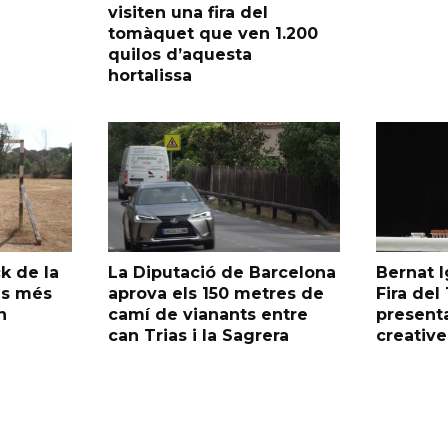
visiten una fira del
tomàquet que ven 1.200
quilos d’aquesta
hortalissa
k de la
La Diputació de Barcelona
Bernat I
as més
aprova els 150 metres de
Fira de
n
camí de vianants entre
presenta
can Trias i la Sagrera
creative