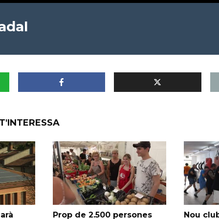
adal
T'INTERESSA
garà
Prop de 2.500 persones
Nou club