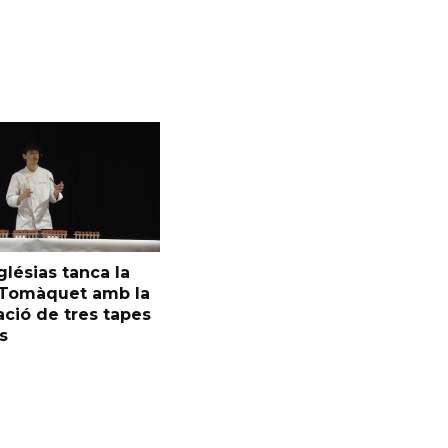
glésias tanca la
l Tomàquet amb la
ció de tres tapes
s