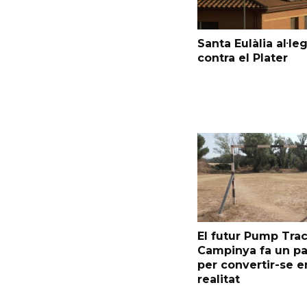
Santa Eulàlia al·le
contra el Plater
El futur Pump Trac
Campinya fa un p
per convertir-se e
realitat