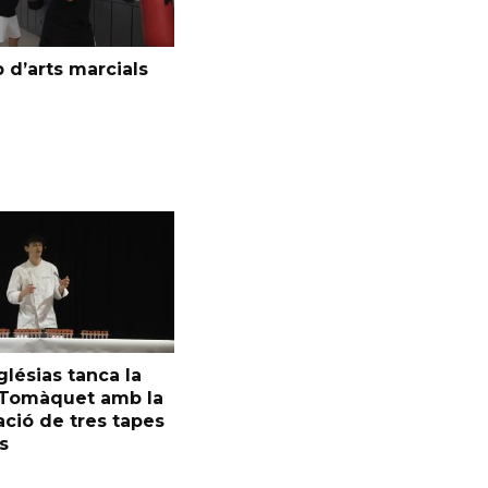
 d’arts marcials
glésias tanca la
l Tomàquet amb la
ció de tres tapes
s