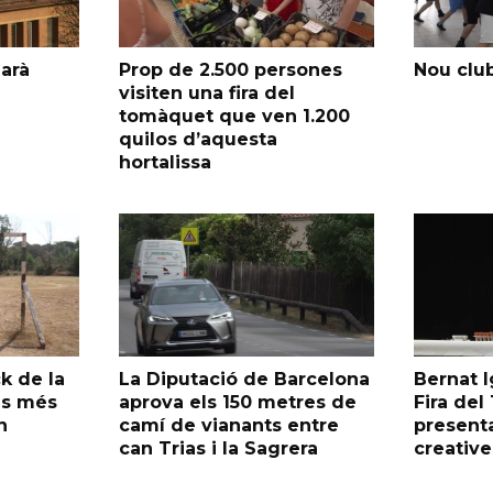
garà
Prop de 2.500 persones
Nou club
visiten una fira del
tomàquet que ven 1.200
quilos d’aquesta
hortalissa
k de la
La Diputació de Barcelona
Bernat I
as més
aprova els 150 metres de
Fira de
n
camí de vianants entre
presenta
can Trias i la Sagrera
creative