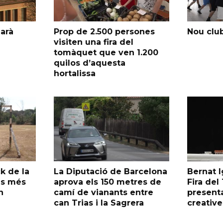
garà
Prop de 2.500 persones
Nou club
visiten una fira del
tomàquet que ven 1.200
quilos d’aquesta
hortalissa
k de la
La Diputació de Barcelona
Bernat I
as més
aprova els 150 metres de
Fira de
n
camí de vianants entre
presenta
can Trias i la Sagrera
creative