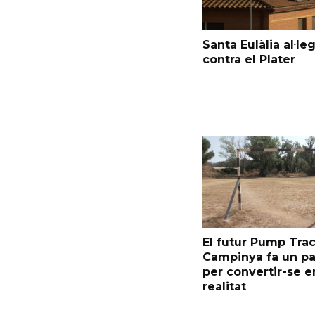
Santa Eulàlia al·le
contra el Plater
El futur Pump Trac
Campinya fa un p
per convertir-se e
realitat