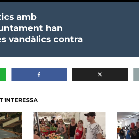
ítics amb
Ajuntament han
s vandàlics contra
T'INTERESSA