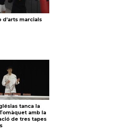
 d’arts marcials
glésias tanca la
l Tomàquet amb la
ció de tres tapes
s