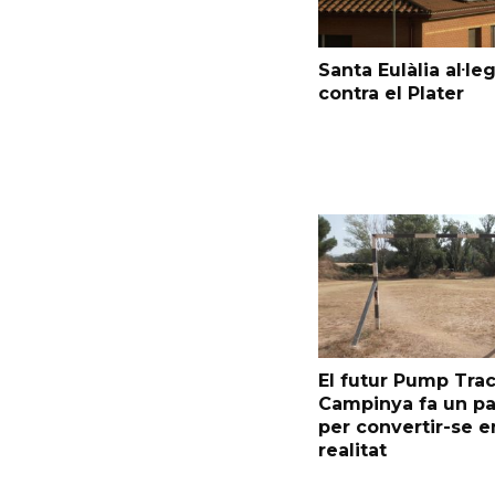
Santa Eulàlia al·le
contra el Plater
El futur Pump Trac
Campinya fa un p
per convertir-se e
realitat