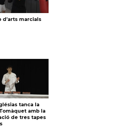
 d’arts marcials
glésias tanca la
l Tomàquet amb la
ció de tres tapes
s