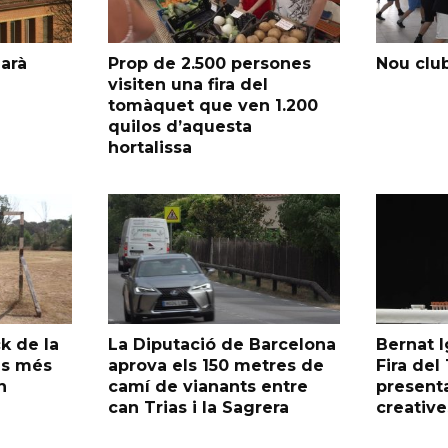
garà
Prop de 2.500 persones
Nou club
visiten una fira del
tomàquet que ven 1.200
quilos d’aquesta
hortalissa
k de la
La Diputació de Barcelona
Bernat I
as més
aprova els 150 metres de
Fira de
n
camí de vianants entre
presenta
can Trias i la Sagrera
creative