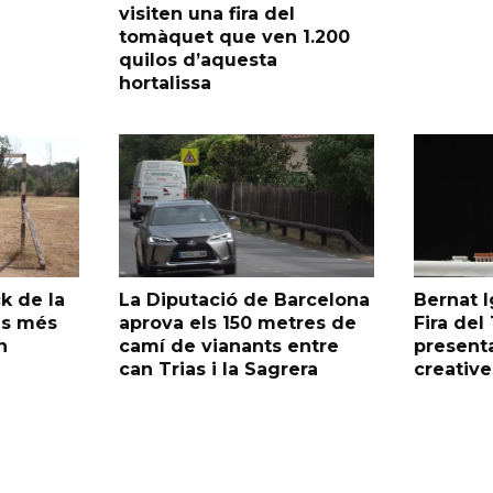
visiten una fira del
tomàquet que ven 1.200
quilos d’aquesta
hortalissa
k de la
La Diputació de Barcelona
Bernat I
as més
aprova els 150 metres de
Fira de
n
camí de vianants entre
presenta
can Trias i la Sagrera
creative