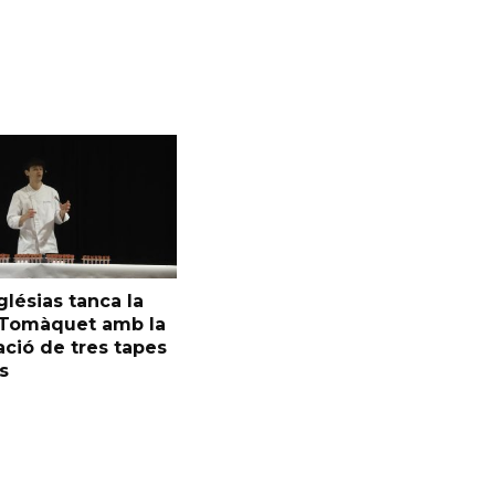
glésias tanca la
l Tomàquet amb la
ció de tres tapes
s