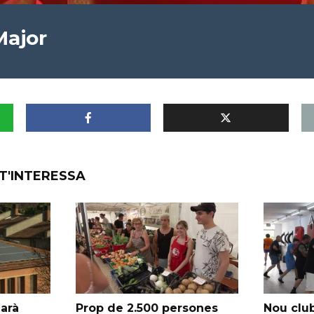
Major
T'INTERESSA
garà
Prop de 2.500 persones
Nou club