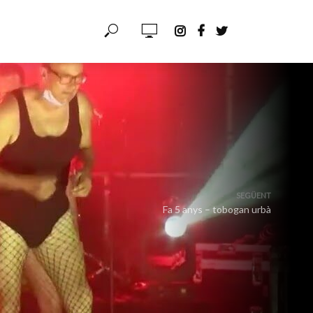
SEGÜENT
Fa 5 anys – tobogan urbà