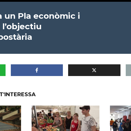
a un Pla econòmic i
 l’objectiu
postària
T'INTERESSA