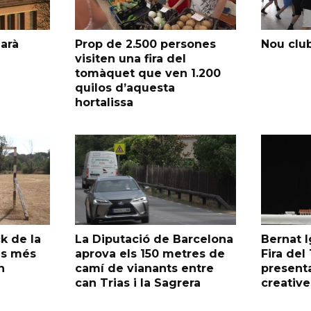
garà
Prop de 2.500 persones
Nou club
visiten una fira del
tomàquet que ven 1.200
quilos d’aquesta
hortalissa
k de la
La Diputació de Barcelona
Bernat I
as més
aprova els 150 metres de
Fira de
n
camí de vianants entre
presenta
can Trias i la Sagrera
creative