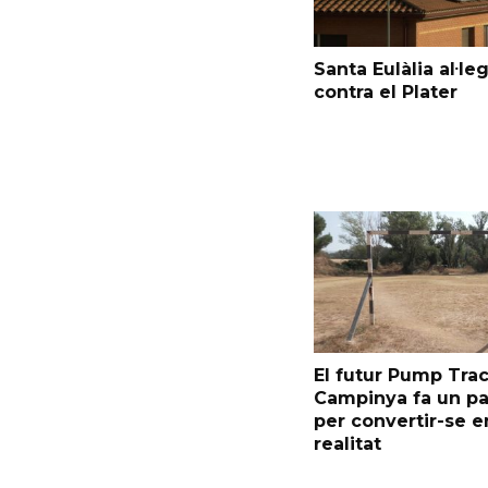
Santa Eulàlia al·le
contra el Plater
El futur Pump Trac
Campinya fa un p
per convertir-se e
realitat