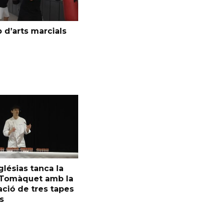
 d’arts marcials
glésias tanca la
l Tomàquet amb la
ció de tres tapes
s