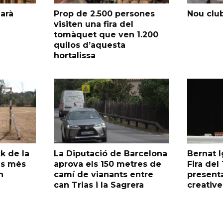
garà
Prop de 2.500 persones
Nou club
visiten una fira del
tomàquet que ven 1.200
quilos d’aquesta
hortalissa
k de la
La Diputació de Barcelona
Bernat I
as més
aprova els 150 metres de
Fira de
n
camí de vianants entre
presenta
can Trias i la Sagrera
creative