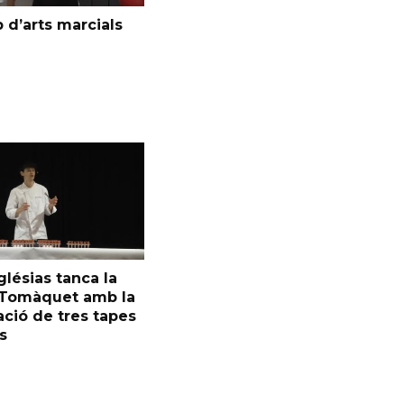
 d’arts marcials
glésias tanca la
l Tomàquet amb la
ció de tres tapes
s