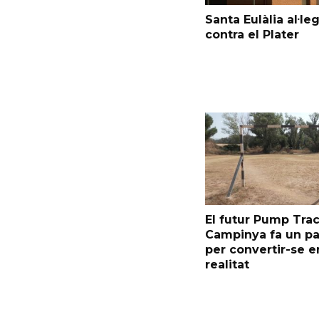
Santa Eulàlia al·le
contra el Plater
El futur Pump Trac
Campinya fa un p
per convertir-se e
realitat