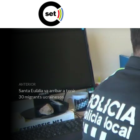
ANTERIOR
Santa Eulàlia va arribar a tenir
30 migrants ucraïnesos