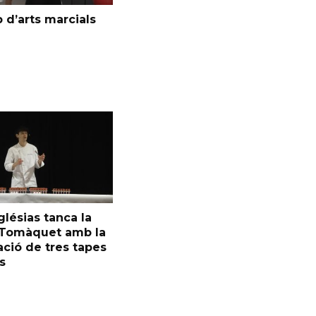
 d’arts marcials
glésias tanca la
l Tomàquet amb la
ció de tres tapes
s