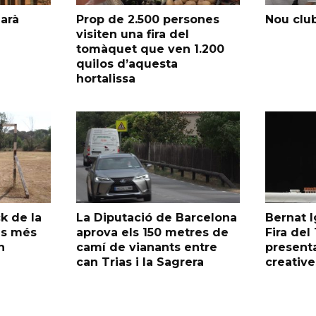
garà
Prop de 2.500 persones
Nou club
visiten una fira del
tomàquet que ven 1.200
quilos d’aquesta
hortalissa
k de la
La Diputació de Barcelona
Bernat I
as més
aprova els 150 metres de
Fira de
n
camí de vianants entre
presenta
can Trias i la Sagrera
creative