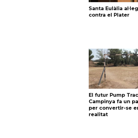
Santa Eulàlia al·le
contra el Plater
El futur Pump Trac
Campinya fa un p
per convertir-se e
realitat