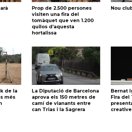
garà
Prop de 2.500 persones
Nou club
visiten una fira del
tomàquet que ven 1.200
quilos d’aquesta
hortalissa
k de la
La Diputació de Barcelona
Bernat I
as més
aprova els 150 metres de
Fira de
n
camí de vianants entre
presenta
can Trias i la Sagrera
creative