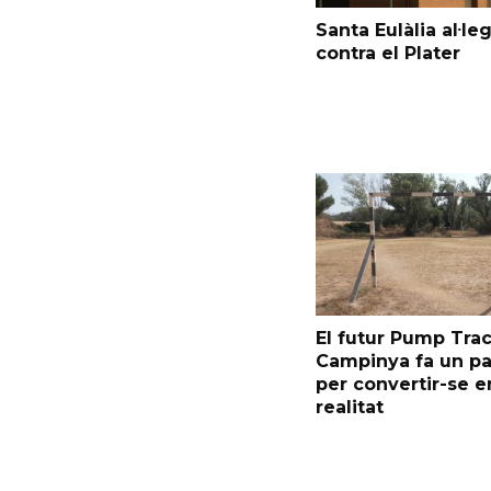
Santa Eulàlia al·le
contra el Plater
El futur Pump Trac
Campinya fa un p
per convertir-se e
realitat