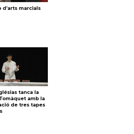
 d’arts marcials
glésias tanca la
l Tomàquet amb la
ció de tres tapes
s