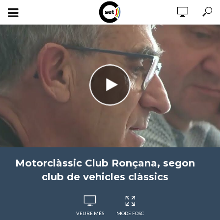
Motorclàssic Club Ronçana, segon
club de vehicles clàssics
VEURE MÉS
MODE FOSC