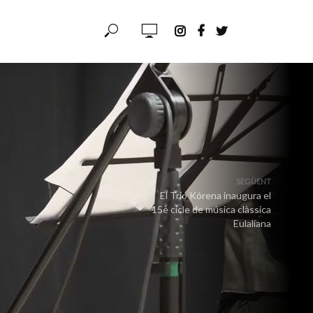
SEGÜENT
El Trio Kórena inaugura el
15è cicle de música clàssica
Eulaliana