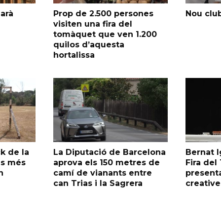
garà
Prop de 2.500 persones
Nou club
visiten una fira del
tomàquet que ven 1.200
quilos d’aquesta
hortalissa
k de la
La Diputació de Barcelona
Bernat I
as més
aprova els 150 metres de
Fira de
n
camí de vianants entre
presenta
can Trias i la Sagrera
creative