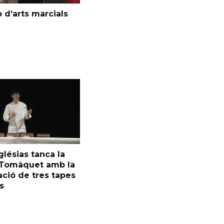
 d’arts marcials
glésias tanca la
l Tomàquet amb la
ció de tres tapes
s