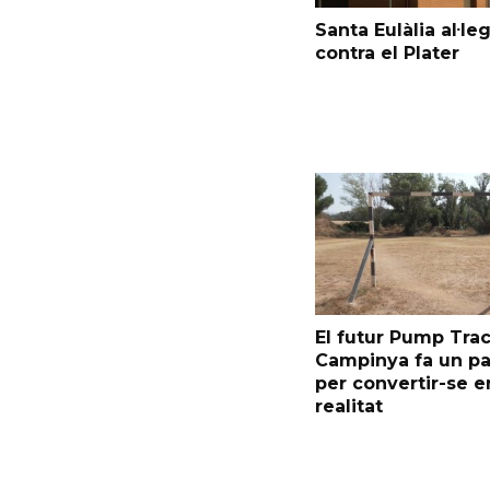
Santa Eulàlia al·le
contra el Plater
El futur Pump Trac
Campinya fa un p
per convertir-se e
realitat