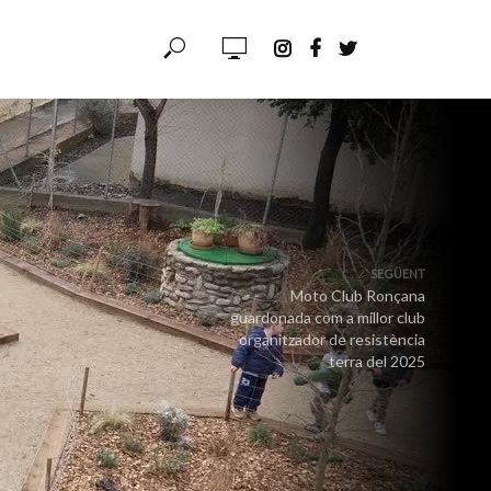
SEGÜENT
Moto Club Ronçana
guardonada com a millor club
organitzador de resistència
terra del 2025