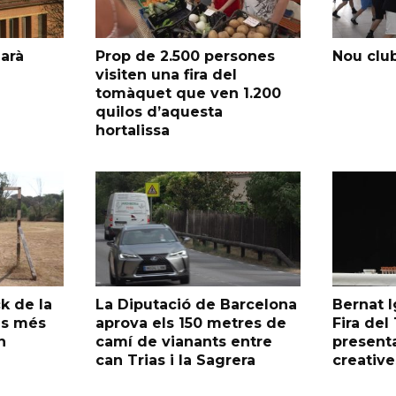
garà
Prop de 2.500 persones
Nou club
visiten una fira del
tomàquet que ven 1.200
quilos d’aquesta
hortalissa
k de la
La Diputació de Barcelona
Bernat I
as més
aprova els 150 metres de
Fira de
n
camí de vianants entre
presenta
can Trias i la Sagrera
creative