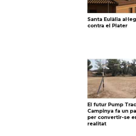
Santa Eulàlia al·le
contra el Plater
El futur Pump Trac
Campinya fa un p
per convertir-se e
realitat