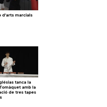
 d’arts marcials
glésias tanca la
l Tomàquet amb la
ció de tres tapes
s