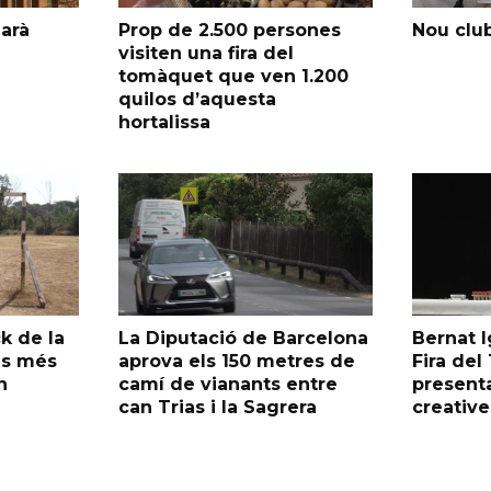
garà
Prop de 2.500 persones
Nou club
visiten una fira del
tomàquet que ven 1.200
quilos d’aquesta
hortalissa
k de la
La Diputació de Barcelona
Bernat I
as més
aprova els 150 metres de
Fira de
n
camí de vianants entre
presenta
can Trias i la Sagrera
creative