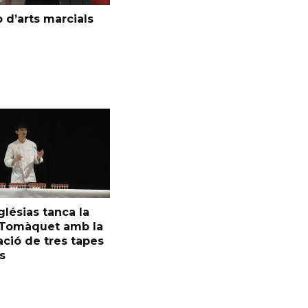
 d’arts marcials
glésias tanca la
l Tomàquet amb la
ció de tres tapes
s