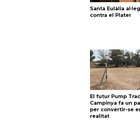
Santa Eulàlia al·le
contra el Plater
El futur Pump Trac
Campinya fa un p
per convertir-se e
realitat