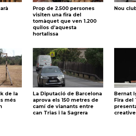
garà
Prop de 2.500 persones
Nou club
visiten una fira del
tomàquet que ven 1.200
quilos d’aquesta
hortalissa
k de la
La Diputació de Barcelona
Bernat I
as més
aprova els 150 metres de
Fira de
n
camí de vianants entre
presenta
can Trias i la Sagrera
creative