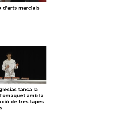
 d’arts marcials
glésias tanca la
l Tomàquet amb la
ció de tres tapes
s