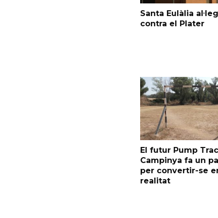
Santa Eulàlia al·le
contra el Plater
El futur Pump Trac
Campinya fa un p
per convertir-se e
realitat