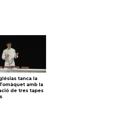
glésias tanca la
l Tomàquet amb la
ció de tres tapes
s