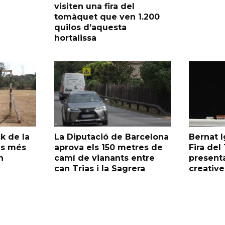
visiten una fira del
tomàquet que ven 1.200
quilos d’aquesta
hortalissa
k de la
La Diputació de Barcelona
Bernat I
as més
aprova els 150 metres de
Fira de
n
camí de vianants entre
presenta
can Trias i la Sagrera
creative