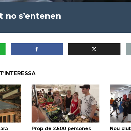
t no s’entenen
T'INTERESSA
garà
Prop de 2.500 persones
Nou club