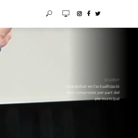
SEGÜENT
Unanimitat en l’actualització
dels compromís per part del
ple municipal