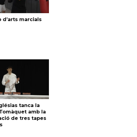
 d’arts marcials
glésias tanca la
l Tomàquet amb la
ció de tres tapes
s