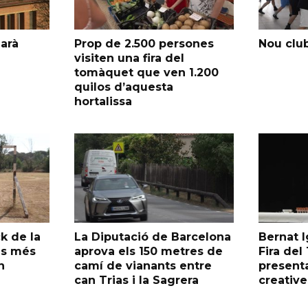
garà
Prop de 2.500 persones
Nou club
visiten una fira del
tomàquet que ven 1.200
quilos d’aquesta
hortalissa
k de la
La Diputació de Barcelona
Bernat I
as més
aprova els 150 metres de
Fira de
n
camí de vianants entre
presenta
can Trias i la Sagrera
creative