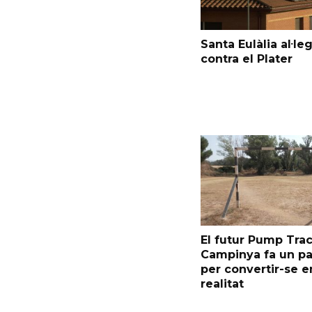
Santa Eulàlia al·le
contra el Plater
El futur Pump Trac
Campinya fa un p
per convertir-se e
realitat