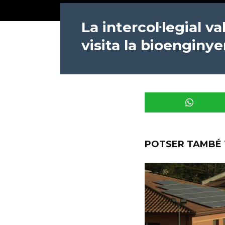
La intercol·legial v
visita la bioenginye
POTSER TAMBÉ 