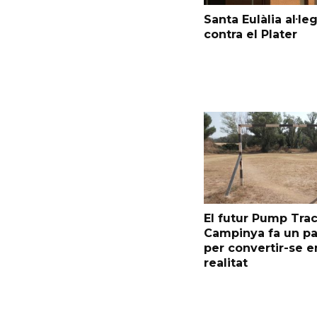
Santa Eulàlia al·le
contra el Plater
El futur Pump Trac
Campinya fa un p
per convertir-se e
realitat