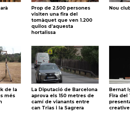
garà
Prop de 2.500 persones
Nou club
visiten una fira del
tomàquet que ven 1.200
quilos d’aquesta
hortalissa
k de la
La Diputació de Barcelona
Bernat I
as més
aprova els 150 metres de
Fira de
n
camí de vianants entre
presenta
can Trias i la Sagrera
creative