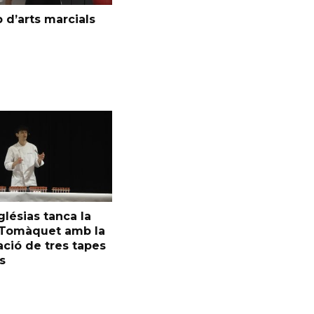
 d’arts marcials
glésias tanca la
l Tomàquet amb la
ció de tres tapes
s