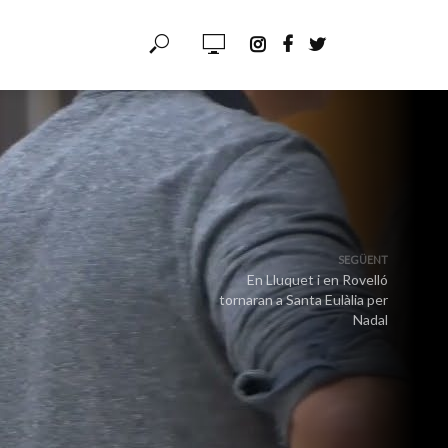
SEGÜENT
En Lluquet i en Rovelló
tornaran a Santa Eulàlia per
Nadal