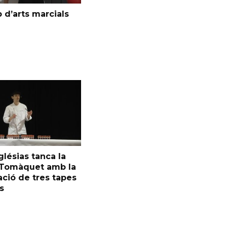
 d’arts marcials
glésias tanca la
l Tomàquet amb la
ció de tres tapes
s