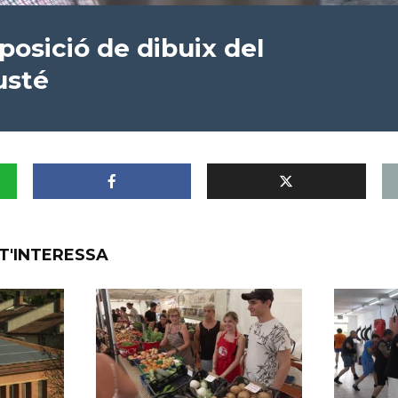
xposició de dibuix del
usté
T'INTERESSA