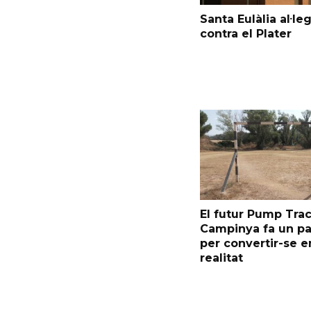
Santa Eulàlia al·le
contra el Plater
El futur Pump Trac
Campinya fa un p
per convertir-se e
realitat