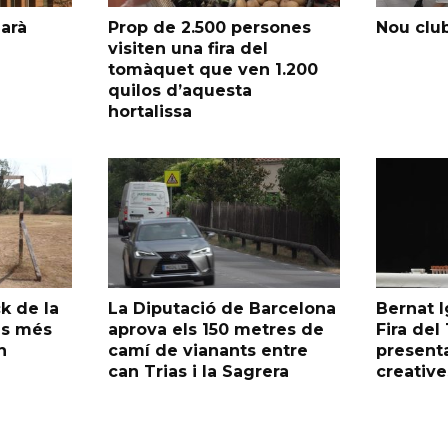
garà
Prop de 2.500 persones
Nou club
visiten una fira del
tomàquet que ven 1.200
quilos d’aquesta
hortalissa
k de la
La Diputació de Barcelona
Bernat I
as més
aprova els 150 metres de
Fira de
n
camí de vianants entre
presenta
can Trias i la Sagrera
creative