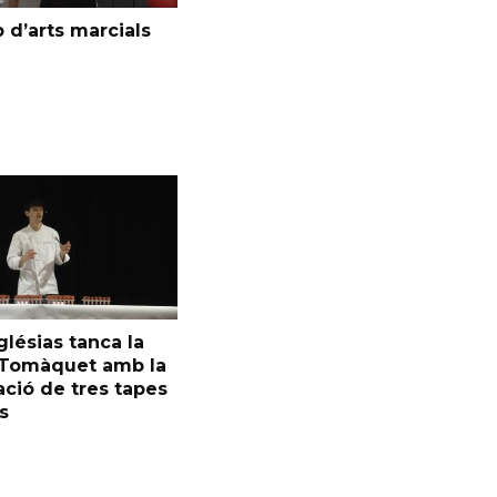
 d’arts marcials
glésias tanca la
l Tomàquet amb la
ció de tres tapes
s