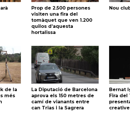
garà
Prop de 2.500 persones
Nou club
visiten una fira del
tomàquet que ven 1.200
quilos d’aquesta
hortalissa
k de la
La Diputació de Barcelona
Bernat I
as més
aprova els 150 metres de
Fira de
n
camí de vianants entre
presenta
can Trias i la Sagrera
creative