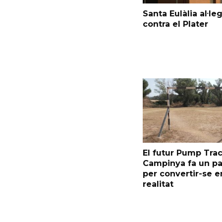
Santa Eulàlia al·le
contra el Plater
El futur Pump Trac
Campinya fa un p
per convertir-se e
realitat